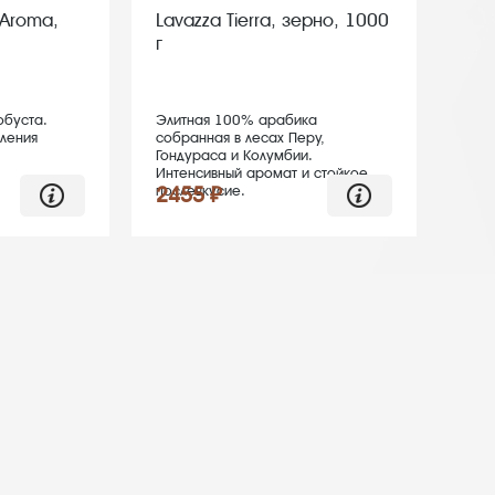
 Aroma,
Lavazza Tierra, зерно, 1000
г
буста.
Элитная 100% арабика
вления
собранная в лесах Перу,
Гондураса и Колумбии.
Интенсивный аромат и стойкое
послевкусие.
2455 ₽