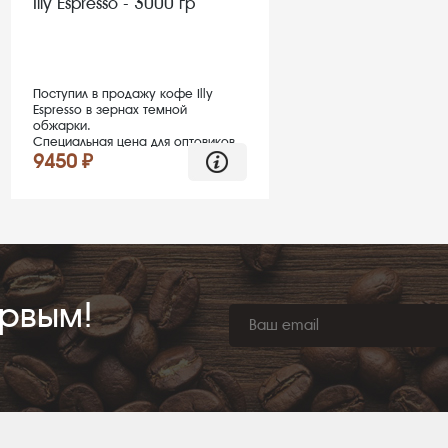
Illy Espresso - 3000 гр
Поступил в продажу кофе Illy
Espresso в зернах темной
обжарки.
Специальная цена для оптовиков
9450 ₽
ервым!