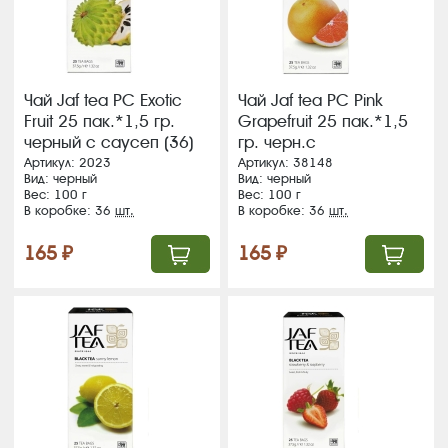
Чай Jaf tea PC Exotic
Чай Jaf tea PC Pink
Fruit 25 пак.*1,5 гр.
Grapefruit 25 пак.*1,5
черный c саусеп (36)
гр. черн.с
(251)
аром.грейпфрут (36)
Артикул: 2023
Артикул: 38148
Вид: черный
Вид: черный
(363)
Вес: 100 г
Вес: 100 г
В коробке: 36
шт.
В коробке: 36
шт.
165 ₽
165 ₽