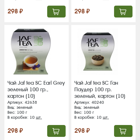
298 ₽
298 ₽
Чай Jaf tea SC Earl Grey
Чай Jaf tea SC Ган
зеленый 100 гр.,
Паудер 100 гр.
картон (10)
зеленый, картон (10)
ВЛОЖЕНИЕ!!!
(204) ВЛОЖЕНИЕ!!!!
Артикул: 42638
Артикул: 40240
Вид: зеленый
Вид: зеленый
Вес: 100 г
Вес: 100 г
В коробке: 10
шт.
В коробке: 10
шт.
298 ₽
298 ₽