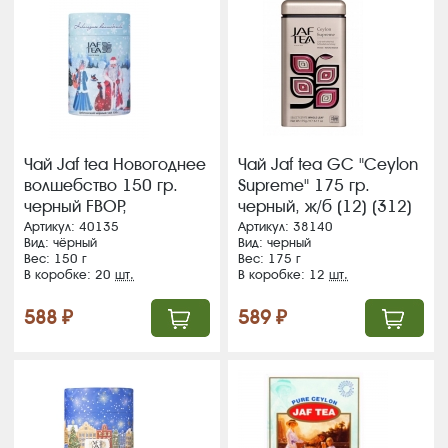
Чай Jaf tea Новогоднее
Чай Jaf tea GC "Ceylon
волшебство 150 гр.
Supreme" 175 гр.
черный FBOP,
черный, ж/б (12) (312)
картон.тубус (20)
ЖЦ
Артикул: 40135
Артикул: 38140
Вид: чёрный
Вид: черный
Вес: 150 г
Вес: 175 г
В коробке: 20
шт.
В коробке: 12
шт.
588 ₽
589 ₽