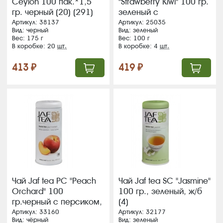
Ceylon 100 пак.*1,5
"Strawberry Kiwi" 100 гр.
гр. черный (20) (291)
зеленый с
аром.клубники и киви,
Артикул: 38137
Артикул: 25035
Вид: черный
Вид: зеленый
ж/б (4) ЖЦ
Вес: 175 г
Вес: 100 г
В коробке: 20
шт.
В коробке: 4
шт.
413 ₽
419 ₽
Чай Jaf tea PC "Peach
Чай Jaf tea SC "Jasmine"
Orchard" 100
100 гр., зеленый, ж/б
гр.черный с персиком,
(4)
ж/б (4)
Артикул: 33160
Артикул: 32177
Вид: чёрный
Вид: зеленый