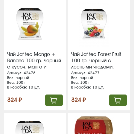
Чай Jaf tea Mango +
Чай Jaf tea Forest Fruit
Banana 100 гр. черный
100 гр. черный с
с кусоч. манго и
лесными ягодами,
банана, картон (10)
картон (10)
Артикул: 42476
Артикул: 42477
Вид: черный
Вид: черный
ВЛОЖЕНИЕ!!!
ВЛОЖЕНИЕ!!!
Вес: 100 г
Вес: 100 г
В коробке: 10
шт.
В коробке: 10
шт.
324 ₽
324 ₽