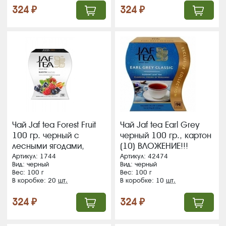
324 ₽
324 ₽
Чай Jaf tea Forest Fruit
Чай Jaf tea Earl Grey
100 гр. черный с
черный 100 гр., картон
лесными ягодами,
(10) ВЛОЖЕНИЕ!!!
картон (20)
Артикул: 1744
Артикул: 42474
Вид: черный
Вид: черный
Вес: 100 г
Вес: 100 г
В коробке: 20
шт.
В коробке: 10
шт.
324 ₽
324 ₽