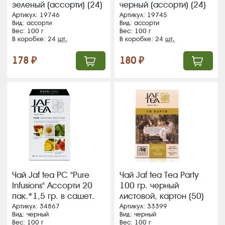
зеленый (ассорти) (24)
черный (ассорти) (24)
(54)
(354)
Артикул: 19746
Артикул: 19745
Вид: ассорти
Вид: ассорти
Вес: 100 г
Вес: 100 г
В коробке: 24
шт.
В коробке: 24
шт.
178 ₽
180 ₽
Чай Jaf tea PC "Pure
Чай Jaf tea Tea Party
Infusions" Ассорти 20
100 гр. черный
пак.*1,5 гр. в сашет.
листовой, картон (50)
(24) ( )
NEW
Артикул: 34867
Артикул: 33399
Вид: черный
Вид: черный
Вес: 100 г
Вес: 100 г