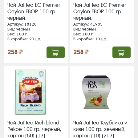
Чай Jaf tea EC Premier
Чай Jaf tea EC Premier
Ceylon FBOP 100 гр.
Ceylon FBOP 100 гр.
черный,
черный,
фигур.карт.пачка (20)
фигур.карт.пачка (10)
Артикул: 18120
Артикул: 41985
Вид: черный
Вид: черный
ВЛОЖЕНИЕ!!!!!
Вес: 100 г
Вес: 100 г
В коробке: 20
шт.
В коробке: 10
шт.
258 ₽
258 ₽
Чай Jaf tea Rich blend
Чай Jaf tea Клубника и
Pekoe 100 гр. черный,
киви 100 гр. зеленый,
картон (50) (17)
картон (10) (207)