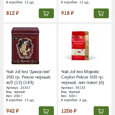
В коробке: 12
шт.
В коробке: 12
шт.
812 ₽
918 ₽
Чай Jaf tea "Династия"
Чай Jaf tea Majestic
200 гр. Рекое черный,
Сeylon Pekoe 500 гр.
ж/б (12) (143)
черный, зип-пакет (6)
(228) ЖЦ
Артикул: 25357
Артикул: 38133
Вид: черный
Вид: черный
Вес: 200 г
Вес: 500 г
В коробке: 12
шт.
В коробке: 6
шт.
942 ₽
1206 ₽