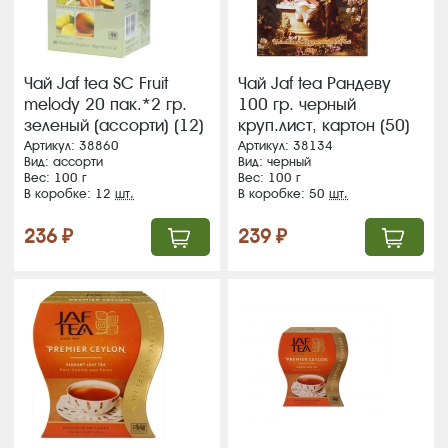
Чай Jaf tea SC Fruit
Чай Jaf tea Рандеву
melody 20 пак.*2 гр.
100 гр. черный
зеленый (ассорти) (12)
круп.лист, картон (50)
(53) ВЛОЖЕНИЕ!!!
(15)
Артикул: 38860
Артикул: 38134
Вид: ассорти
Вид: черный
Вес: 100 г
Вес: 100 г
В коробке: 12
шт.
В коробке: 50
шт.
236 ₽
239 ₽