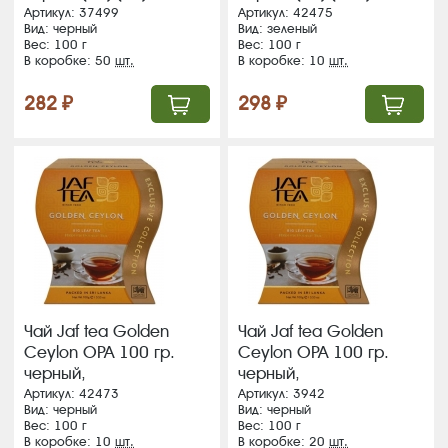
ВЛОЖЕНИЕ!!!!!
ВЛОЖЕНИЕ!!!
Артикул: 37499
Артикул: 42475
Вид: черный
Вид: зеленый
Вес: 100 г
Вес: 100 г
В коробке: 50
шт.
В коробке: 10
шт.
282 ₽
298 ₽
Чай Jaf tea Golden
Чай Jaf tea Golden
Ceylon ОРА 100 гр.
Ceylon ОРА 100 гр.
черный,
черный,
фигур.карт.пачка (10)
фигур.карт.пачка (20)
Артикул: 42473
Артикул: 3942
Вид: черный
Вид: черный
ВЛОЖЕНИЕ!!!
Вес: 100 г
Вес: 100 г
В коробке: 10
шт.
В коробке: 20
шт.