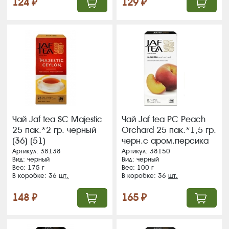
124 ₽
129 ₽
Чай Jaf tea SC Majestic
Чай Jaf tea PC Peach
25 пак.*2 гр. черный
Orchard 25 пак.*1,5 гр.
(36) (51)
черн.с аром.персика
(36) (365)
Артикул: 38138
Артикул: 38150
Вид: черный
Вид: черный
Вес: 175 г
Вес: 100 г
В коробке: 36
шт.
В коробке: 36
шт.
148 ₽
165 ₽