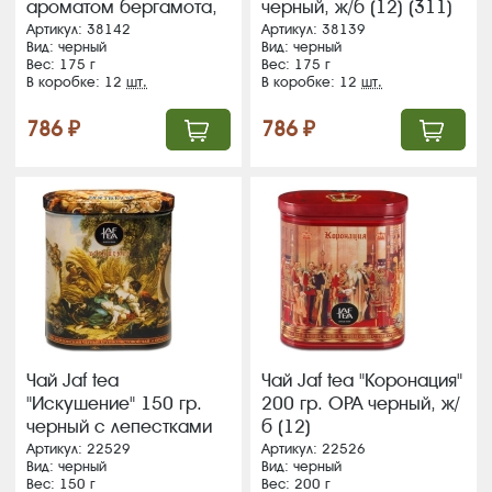
ароматом бергамота,
черный, ж/б (12) (311)
ж/б (12) (314)
Артикул: 38142
Артикул: 38139
Вид: черный
Вид: черный
Вес: 175 г
Вес: 175 г
В коробке: 12
шт.
В коробке: 12
шт.
786 ₽
786 ₽
Чай Jaf tea
Чай Jaf tea "Коронация"
"Искушение" 150 гр.
200 гр. ОРА черный, ж/
черный с лепестками
б (12)
орхидеи, ж/б (12)
Артикул: 22529
Артикул: 22526
Вид: черный
Вид: черный
Вес: 150 г
Вес: 200 г