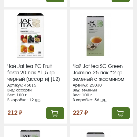
Чай Jaf tea РС Fruit
Чай Jaf tea SC Green
fiesta 20 пак.*1,5 гр.
Jasmine 25 пак.*2 гр.
черный (ассорти) (12)
зеленый с жасмином
(353) ВЛОЖЕНИЕ!!!
(36) (75)
Артикул: 43015
Артикул: 25030
Вид: ассорти
Вид: зеленый
Вес: 100 г
Вес: 100 г
В коробке: 12
шт.
В коробке: 36
шт.
212 ₽
227 ₽