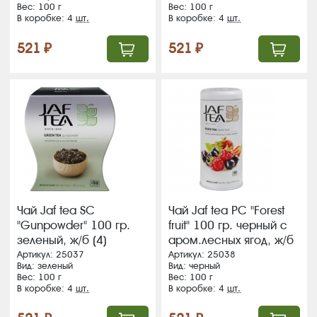
Вес: 100 г
Вес: 100 г
В коробке: 4
шт.
В коробке: 4
шт.
521 ₽
521 ₽
Чай Jaf tea SC
Чай Jaf tea PC "Forest
"Gunpowder" 100 гр.
fruit" 100 гр. черный с
зеленый, ж/б (4)
аром.лесных ягод, ж/б
(4)
Артикул: 25037
Артикул: 25038
Вид: зеленый
Вид: черный
Вес: 100 г
Вес: 100 г
В коробке: 4
шт.
В коробке: 4
шт.