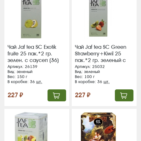
Чай Jaf tea SC Exotik
Чай Jaf tea SC Green
fruite 25 пак.*2 гр.
Strawberry+Kiwil 25
зелен. с саусеп (36)
пак.*2 гр. зеленый с
(91)
клубникой и киви (36)
Артикул: 26139
Артикул: 25032
Вид: зеленый
Вид: зеленый
(76)
Вес: 150 г
Вес: 100 г
В коробке: 36
шт.
В коробке: 36
шт.
227 ₽
227 ₽