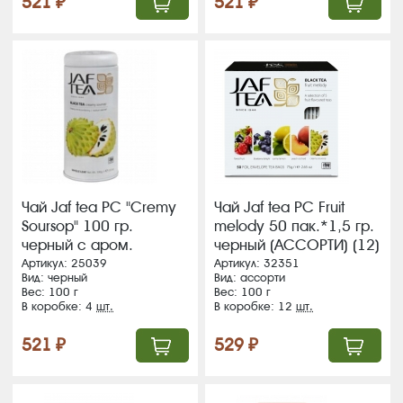
521 ₽
521 ₽
Чай Jaf tea PC "Cremy
Чай Jaf tea РС Fruit
Soursop" 100 гр.
melody 50 пак.*1,5 гр.
черный с аром.
черный (АССОРТИ) (12)
соусап, ж/б (4) (342)
(293)
Артикул: 25039
Артикул: 32351
Вид: черный
Вид: ассорти
Вес: 100 г
Вес: 100 г
В коробке: 4
шт.
В коробке: 12
шт.
521 ₽
529 ₽