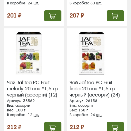
В коробке: 24
шт.
В коробке: 50
шт.
201 ₽
207 ₽
Чай Jaf tea РС Fruit
Чай Jaf tea РС Fruit
melody 20 пак.*1,5 гр.
fiesta 20 пак.*1,5 гр.
черный (ассорти) (12)
черный (ассорти) (24)
(354) ВЛОЖЕНИЕ!!!!!
(353)
Артикул: 38562
Артикул: 26138
Вид: ассорти
Вид: ассорти
Вес: 100 г
Вес: 150 г
В коробке: 12
шт.
В коробке: 24
шт.
212 ₽
212 ₽