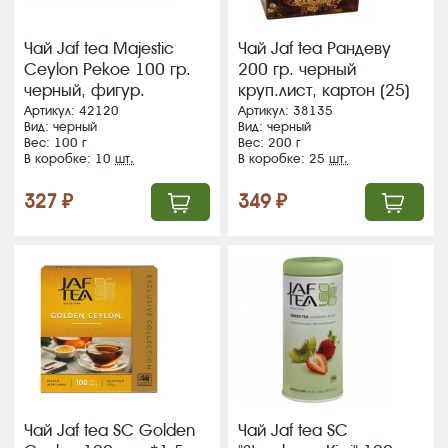
Чай Jaf tea Majestic
Чай Jaf tea Рандеву
Сeylon Pekoe 100 гр.
200 гр. черный
черный, фигур.
круп.лист, картон (25)
карт.пачка (10)
(16) ЖЦ
Артикул: 42120
Артикул: 38135
Вид: черный
Вид: черный
ВЛОЖЕНИЕ
Вес: 100 г
Вес: 200 г
В коробке: 10
шт.
В коробке: 25
шт.
327 ₽
349 ₽
Чай Jaf tea SC Golden
Чай Jaf tea SC