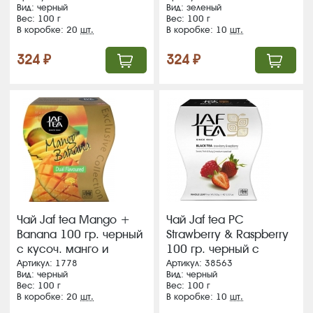
Вид: черный
Вид: зеленый
Вес: 100 г
Вес: 100 г
В коробке: 20
шт.
В коробке: 10
шт.
324 ₽
324 ₽
Чай Jaf tea Mango +
Чай Jaf tea PC
Banana 100 гр. черный
Strawberry & Raspberry
с кусоч. манго и
100 гр. черный с
банана, картон (20)
аром.клубники и
Артикул: 1778
Артикул: 38563
Вид: черный
Вид: черный
малина, картон (10)
Вес: 100 г
Вес: 100 г
(216) ВЛОЖЕНИЕ!!!!
В коробке: 20
шт.
В коробке: 10
шт.