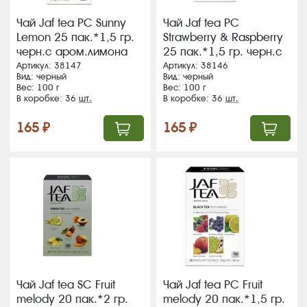
Чай Jaf tea PC Sunny
Чай Jaf tea PC
Lemon 25 пак.*1,5 гр.
Strawberry & Raspberry
черн.с аром.лимона
25 пак.*1,5 гр. черн.с
(36) (361)
аром. клубн. и малины
Артикул: 38147
Артикул: 38146
Вид: черный
Вид: черный
(36) (360)
Вес: 100 г
Вес: 100 г
В коробке: 36
шт.
В коробке: 36
шт.
165 ₽
165 ₽
Чай Jaf tea SC Fruit
Чай Jaf tea РС Fruit
melody 20 пак.*2 гр.
melody 20 пак.*1,5 гр.