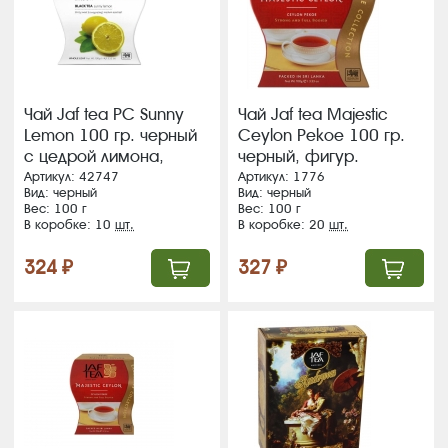
Чай Jaf tea PC Sunny
Чай Jaf tea Majestic
Lemon 100 гр. черный
Сeylon Pekoe 100 гр.
с цедрой лимона,
черный, фигур.
картон (10) (217)
карт.пачка (20) (1)
Артикул: 42747
Артикул: 1776
Вид: черный
Вид: черный
ВЛОЖЕНИЕ !!!!
Вес: 100 г
Вес: 100 г
В коробке: 10
шт.
В коробке: 20
шт.
324 ₽
327 ₽