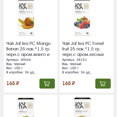
Чай Jaf tea PC Mango
Чай Jaf tea PC Forest
Banan 25 пак.*1,5 гр.
fruit 25 пак.*1,5 гр.
черн.с аром.манго и
черн.с аром.лесных
банана (36) (361)
ягод (36) (367)
Артикул: 40566
Артикул: 38151
Вид: черный
Вид: черный
Вес: 100 г
Вес: 100 г
В коробке: 36
шт.
В коробке: 36
шт.
165 ₽
165 ₽