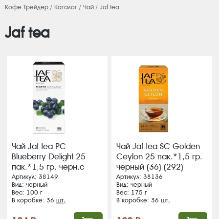
Кофе Трейдер
/
Каталог
/
Чай
/ Jaf tea
Jaf tea
Чай Jaf tea PC
Чай Jaf tea SC Golden
Blueberry Delight 25
Ceylon 25 пак.*1,5 гр.
пак.*1,5 гр. черн.с
черный (36) (292)
аром.голубики (36)
Артикул: 38149
Артикул: 38136
Вид: черный
Вид: черный
(364)
Вес: 100 г
Вес: 175 г
В коробке: 36
шт.
В коробке: 36
шт.