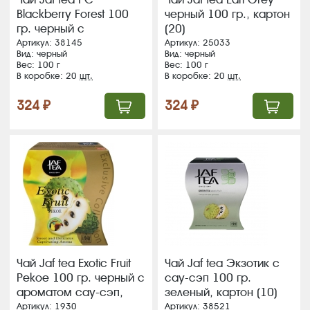
Blackberry Forest 100
черный 100 гр., картон
гр. черный с
(20)
аром.ежевики, картон
Артикул: 38145
Артикул: 25033
Вид: черный
Вид: черный
(20) (222)
Вес: 100 г
Вес: 100 г
В коробке: 20
шт.
В коробке: 20
шт.
324 ₽
324 ₽
Чай Jaf tea Exotic Fruit
Чай Jaf tea Экзотик с
Pekoe 100 гр. черный c
сау-сэп 100 гр.
ароматом сау-сэп,
зеленый, картон (10)
картон (20)
ВЛОЖЕНИЕ!!!
Артикул: 1930
Артикул: 38521