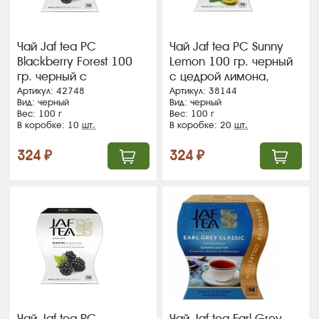
Чай Jaf tea PC
Чай Jaf tea PC Sunny
Blackberry Forest 100
Lemon 100 гр. черный
гр. черный с
с цедрой лимона,
аром.ежевики, картон
картон (20) (217)
Артикул: 42748
Артикул: 38144
Вид: черный
Вид: черный
(10) (222) ВЛОЖЕНИЕ!!!
Вес: 100 г
Вес: 100 г
В коробке: 10
шт.
В коробке: 20
шт.
324 ₽
324 ₽
Чай Jaf tea PC
Чай Jaf tea Earl Grey