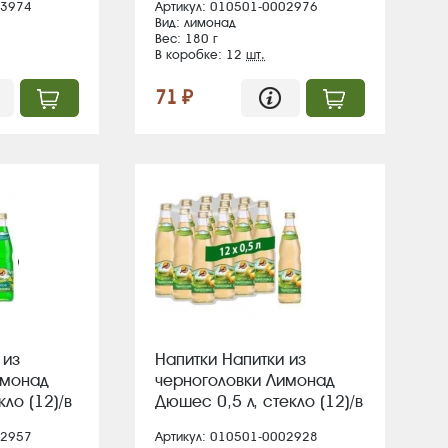
13974
Артикул: 010501-0002976
 ж/б (12)/
Вид: лимонад
Вес: 180 г
В коробке: 12
шт.
71 ₽
 из
Напитки Напитки из
имонад
черноголовки Лимонад
кло (12)/в
Дюшес 0,5 л, стекло (12)/в
пал 85
02957
Артикул: 010501-0002928