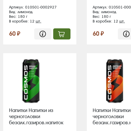
в пал 114
в пал 114
Артикул: 010501-0002927
Артикул: 010501-00
Вид: лимонад
Вид: лимонад
Вес: 180 г
Вес: 180 г
В коробке: 12
шт.
В коробке: 12
шт.
60 ₽
60 ₽
Напитки Напитки из
Напитки Напитки
черноголовки
черноголовки
безалк.газиров.напиток
безалк.газиров.
"COSMOS ЯРКАЯ ЭНЕРГИЯ"
"COSMOS ДЕРЗК