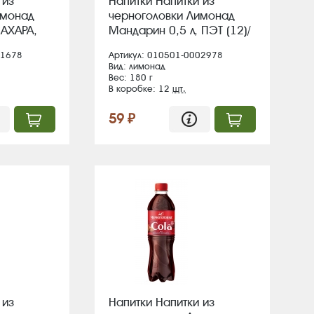
 из
Напитки Напитки из
имонад
черноголовки Лимонад
САХАРА,
Мандарин 0,5 л, ПЭТ (12)/
26
в пал 126
01678
Артикул: 010501-0002978
Вид: лимонад
Вес: 180 г
В коробке: 12
шт.
59 ₽
 из
Напитки Напитки из