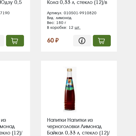
-Юдзу 0,5
Кола 0,33 л, стекло (12)/в
л 126
пал 114
97190
Артикул: 010501-9910820
Вид: лимонад
Вес: 180 г
В коробке: 12
шт.
60 ₽
 из
Напитки Напитки из
имонад
черноголовки Лимонад
екло (12)/
Байкал 0,33 л, стекло (12)/