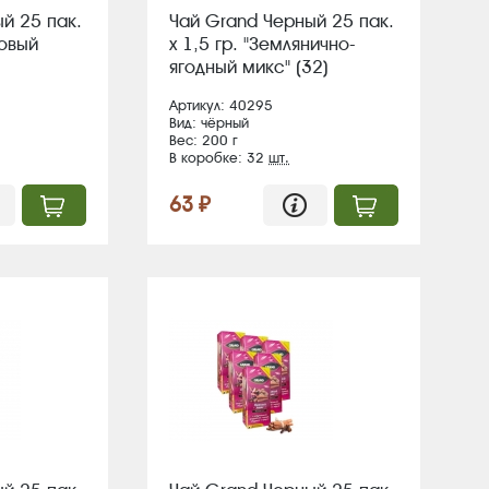
й 25 пак.
Чай Grand Черный 25 пак.
совый
х 1,5 гр. "Землянично-
ягодный микс" (32)
Артикул: 40295
Вид: чёрный
Вес: 200 г
В коробке: 32
шт.
63 ₽