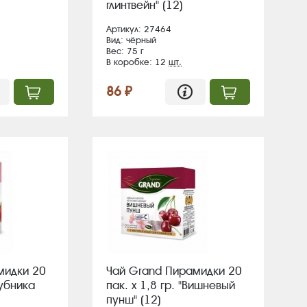
глинтвейн" (12)
Артикул: 27464
Вид: чёрный
Вес: 75 г
В коробке: 12
шт.
86 ₽
мидки 20
Чай Grand Пирамидки 20
лубника
пак. х 1,8 гр. "Вишневый
пунш" (12)