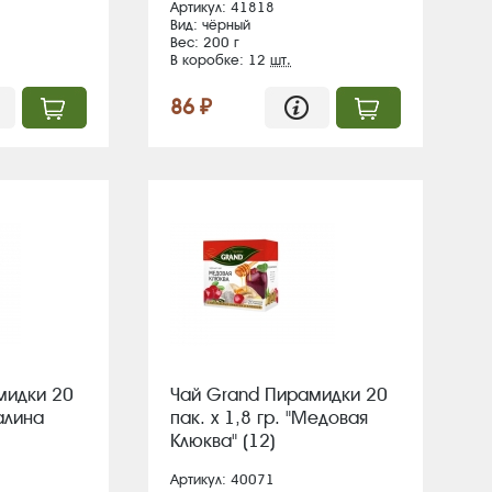
Артикул: 41818
Вид: чёрный
Вес: 200 г
В коробке: 12
шт.
86 ₽
мидки 20
Чай Grand Пирамидки 20
Малина
пак. х 1,8 гр. "Медовая
Клюква" (12)
Артикул: 40071