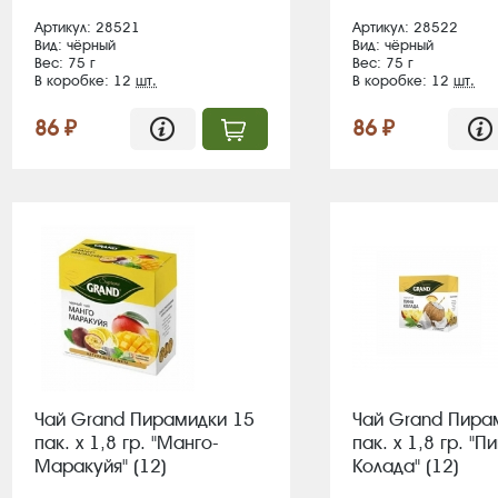
Артикул: 28521
Артикул: 28522
Вид: чёрный
Вид: чёрный
Вес: 75 г
Вес: 75 г
В коробке: 12
шт.
В коробке: 12
шт.
86 ₽
86 ₽
Чай Grand Пирамидки 15
Чай Grand Пира
пак. х 1,8 гр. "Манго-
пак. х 1,8 гр. "П
Маракуйя" (12)
Колада" (12)