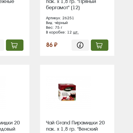
Таежные
пак. х 1,8 гр. "Пряный
бергамот" (12)
Артикул: 26251
Вид: чёрный
Вес: 75 г
В коробке: 12
шт.
86 ₽
мидки 20
Чай Grand Пирамидки 20
Медовый
пак. х 1,8 гр. "Венский