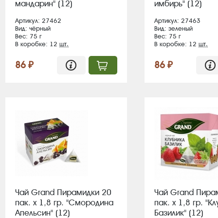
мандарин" (12)
имбирь" (12)
Артикул: 27462
Артикул: 27463
Вид: чёрный
Вид: зеленый
Вес: 75 г
Вес: 75 г
В коробке: 12
шт.
В коробке: 12
шт.
86 ₽
86 ₽
Чай Grand Пирамидки 20
Чай Grand Пира
пак. х 1,8 гр. "Смородина
пак. х 1,8 гр. "К
Апельсин" (12)
Базилик" (12)