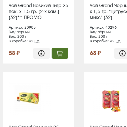
Чай Grand Великий Тигр 25
Чай Grand Черны
пак. х 1,5 гр. (2-х кам.)
х 1,5 гр. "Цитру
(32)** ПРОМО
микс" (32)
Артикул: 20905
Артикул: 40296
Вид: черный
Вид: чёрный
Вес: 200 г
Вес: 200 г
В коробке: 32
шт.
В коробке: 32
шт.
58 ₽
63 ₽