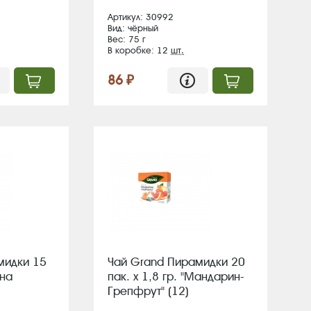
Артикул: 30992
Вид: чёрный
Вес: 75 г
В коробке: 12
шт.
86 ₽
мидки 15
Чай Grand Пирамидки 20
ина
пак. х 1,8 гр. "Мандарин-
Грепфрут" (12)