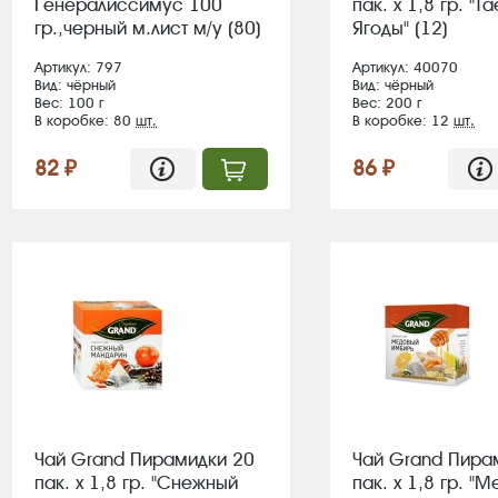
Генералиссимус 100
пак. х 1,8 гр. "
гр.,черный м.лист м/у (80)
Ягоды" (12)
Артикул: 797
Артикул: 40070
Вид: чёрный
Вид: чёрный
Вес: 100 г
Вес: 200 г
В коробке: 80
шт.
В коробке: 12
шт.
82 ₽
86 ₽
Чай Grand Пирамидки 20
Чай Grand Пира
пак. х 1,8 гр. "Снежный
пак. х 1,8 гр. "