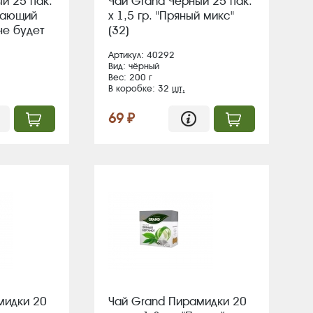
й 25 пак.
Чай Grand Черный 25 пак.
евающий
х 1,5 гр. "Пряный микс"
не будет
(32)
Артикул: 40292
Вид: чёрный
Вес: 200 г
В коробке: 32
шт.
69 ₽
мидки 20
Чай Grand Пирамидки 20