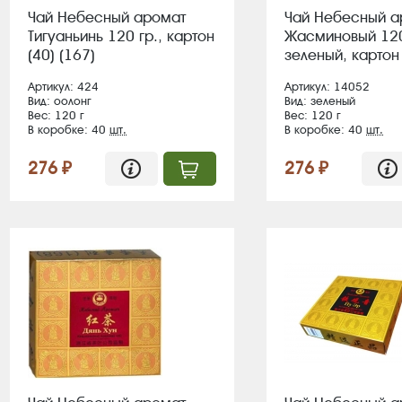
Чай Небесный аромат
Чай Небесный а
Тигуаньинь 120 гр., картон
Жасминовый 120
(40) (167)
зеленый, картон 
Артикул: 424
Артикул: 14052
Вид: оолонг
Вид: зеленый
Вес: 120 г
Вес: 120 г
В коробке: 40
шт.
В коробке: 40
шт.
276 ₽
276 ₽